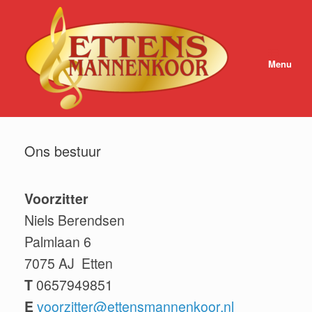
Ga
naar
de
inhoud
Menu
Ons bestuur
Voorzitter
Niels Berendsen
Palmlaan 6
7075 AJ Etten
T
0657949851
E
voorzitter@ettensmannenkoor.nl