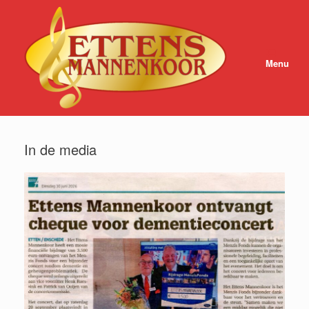
Ga
naar
de
inhoud
Menu
In de media