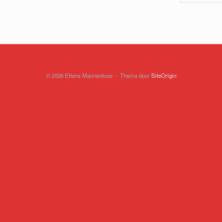
© 2026 Ettens Mannenkoor
Thema door
SiteOrigin