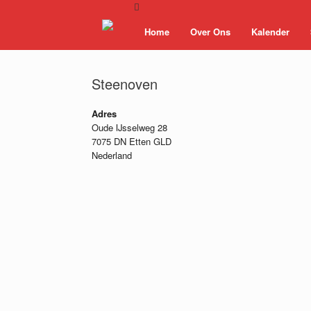
Ga
naar
Home
Over Ons
Kalender
de
inhoud
Steenoven
Adres
Oude IJsselweg 28
7075 DN Etten GLD
Nederland